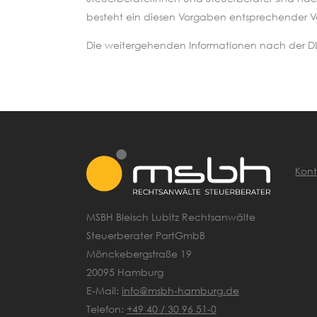
besteht ein diesen Vorgaben entsprechender Ve
Die weitergehenden Informationen nach der DL-
Kont
MSBH Bleisch Lubitz Rechtsanwälte
Steuerberater PartGmbB
Mönckebergstraße 19
20095 Hamburg
E-Mail:
info@msbh-hamburg.de
Telefon:
+49 40 / 30 96 51-0