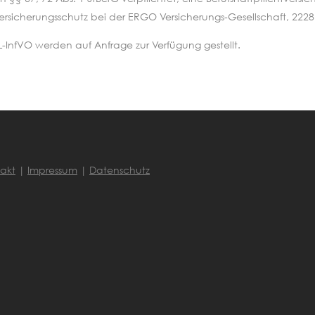
rsicherungsschutz bei der ERGO Versicherungs-Gesellschaft, 22
InfVO werden auf Anfrage zur Verfügung gestellt.
akt
|
Impressum
|
Datenschutz