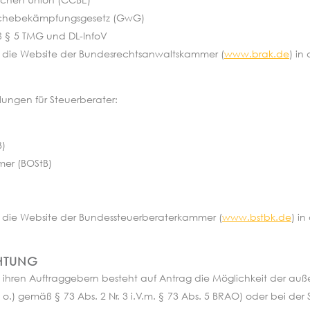
schebekämpfungsgesetz (GwG)
ß § 5 TMG und DL-InfoV
 die Website der Bundesrechtsanwaltskammer (
www.brak.de
) in
lungen für Steuerberater:
B)
mer (BOStB)
 die Website der Bundessteuerberaterkammer (
www.bstbk.de
) in
TUNG
 ihren Auftraggebern besteht auf Antrag die Möglichkeit der auße
.) gemäß § 73 Abs. 2 Nr. 3 i.V.m. § 73 Abs. 5 BRAO) oder bei der 