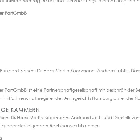
kstaatsvertrag (RStV) und Dienstleistungs-Informationspflichte
ter PartGmbB
t, Burkhard Bleisch, Dr. Hans-Martin Koopmann, Andreas Lubitz, Do
er PartGmbB ist eine Partnerschaftgesellschaft mit beschränkter
en im Partnerschaftsregister des Amtsgerichts Hamburg unter der 
DIGE KAMMERN
leisch, Dr. Hans-Martin Koopmann, Andreas Lubitz und Dominik v
itglieder der folgenden Rechtsanwaltskammer:
g