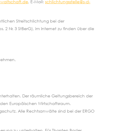
nwaltschaft.de
, E‐Mail:
schlichtungsstelle@s-d-
lichen Streitschlichtung bei der
 Nr. 3 StBerG), im Internet zu finden über die
zunehmen.
nterhalten. Der räumliche Geltungsbereich der
 den Europäischen Wirtschaftsraum.
sschutz. Alle Rechtsanwälte sind bei der ERGO
herung zu unterhalten. Für Thorsten Bader