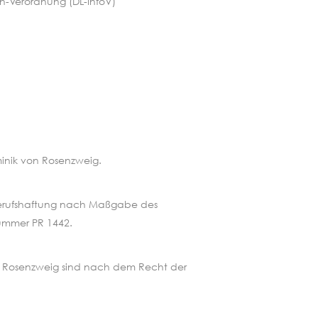
n-Verordnung (DL-InfoV)
minik von Rosenzweig.
 Berufshaftung nach Maßgabe des
Nummer PR 1442.
on Rosenzweig sind nach dem Recht der