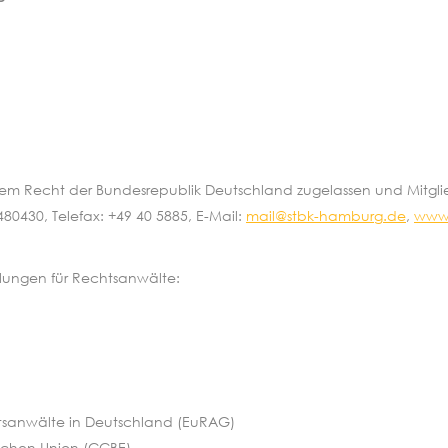
h dem Recht der Bundesrepublik Deutschland zugelassen und Mit
80430, Telefax: +49 40 5885, E-Mail:
mail@stbk-hamburg.de
,
www.
elungen für Rechtsanwälte:
htsanwälte in Deutschland (EuRAG)
schen Union (CCBE)