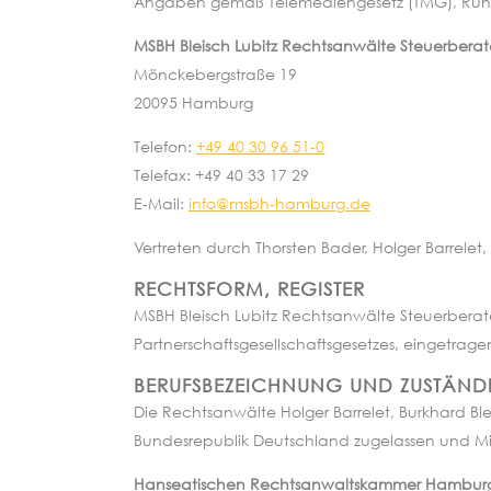
Angaben gemäß Telemediengesetz (TMG), Rundfun
MSBH Bleisch Lubitz Rechtsanwälte Steuerbera
Mönckebergstraße 19
20095 Hamburg
Telefon:
+49 40 30 96 51-0
Telefax: +49 40 33 17 29
E‐Mail:
info@msbh-hamburg.de
Vertreten durch Thorsten Bader, Holger Barrele
RECHTSFORM, REGISTER
MSBH Bleisch Lubitz Rechtsanwälte Steuerberat
Partnerschaftsgesellschaftsgesetzes, eingetrag
BERUFSBEZEICHNUNG UND ZUSTÄN
Die Rechtsanwälte Holger Barrelet, Burkhard B
Bundesrepublik Deutschland zugelassen und M
Hanseatischen Rechtsanwaltskammer Hambur