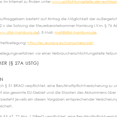
 im Internet zu finden unter
www.schlichtungsstelle-der-rechtsa
Auftraggebern besteht auf Antrag die Möglichkeit der außergericht
 der Satzung der Steuerberaterkammer Hamburg i.V.m. § 76 Abs. 2
ww.stbk-hamburg.de
), E-Mail:
mail@stbk-hamburg.de
.
Streitbeilegung:
http://ec.europa.eu/consumers/odr/
itbeilegungsverfahren vor einer Verbraucherschlichtungsstelle teil
ER (§ 27A USTG)
EN
§ 51 BRAO verpflichtet, eine Berufshaftpflichtversicherung zu u
h auf das gesamte EU‐Gebiet und die Staaten des Abkommens über
esteht jeweils ein diesen Vorgaben entsprechender Versicherung
ichert.
§§ 67, 72 Abs. 1 StBerG verpflichtet, eine Berufshaftpflichtversic