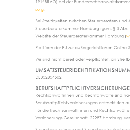
191f BRAO) bei der Bundesrechtsanwaltskammer,
r.org
.
Bei Streitigkeiten zwischen Steuerberatern und 
Steuerberaterkammer Hamburg (gem. § 3 Abs. 2 c
Website der Steuerberaterkammer Hamburg (
w
Plattform der EU zur außergerichtlichen Online-
Wir sind nicht bereit oder verpflichtet, an Stre
UMSATZSTEUERIDENTIFIKATIONSNUMM
DE352854502
BERUFSHAFTPFLICHTVERSICHERUNG
Rechtsanwältinnen und Rechtanwälte sind nach 
Berufshaftpflichtversicherungen erstreckt sic
Für die Rechtsanwältinnen und Rechtsanwälte b
Versicherungs-Gesellschaft, 22287 Hamburg, vers
Steuerberaterinnen und Steuerberater sind nach 