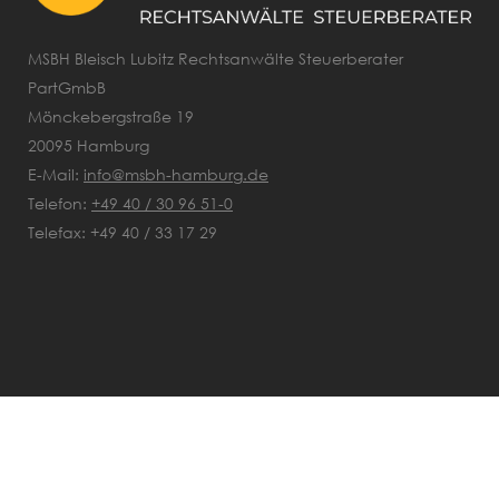
MSBH Bleisch Lubitz Rechtsanwälte Steuerberater
PartGmbB
Mönckebergstraße 19
20095 Hamburg
E-Mail:
info@msbh-hamburg.de
Telefon:
+49 40 / 30 96 51-0
Telefax: +49 40 / 33 17 29
Kontakt
|
Impressum
|
Datenschutz